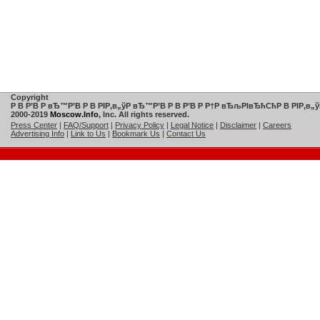
Copyright
Р В Р’В Р вЂ™Р’В Р В РІР‚в„ўР вЂ™Р’В Р В Р’В Р Р†Р вЂљРІвЂћСћР В РІР‚в„ў
2000-2019
Moscow.Info
, Inc. All rights reserved.
Press Center
|
FAQ/Support
|
Privacy Policy
|
Legal Notice
|
Disclaimer
|
Careers
Advertising Info
|
Link to Us
|
Bookmark Us
|
Contact Us